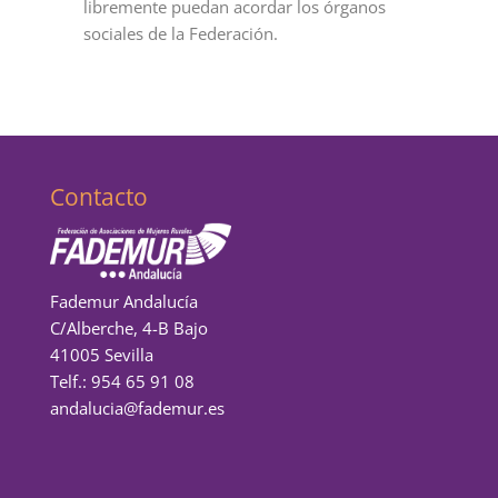
libremente puedan acordar los órganos
sociales de la Federación.
Contacto
Fademur Andalucía
C/Alberche, 4-B Bajo
41005 Sevilla
Telf.: 954 65 91 08
andalucia@fademur.es