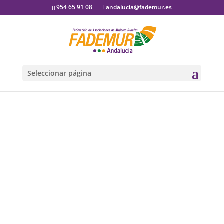
954 65 91 08
andalucia@fademur.es
Seleccionar página