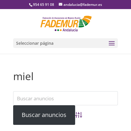
954 65 91 08
andalucia@fademur.es
Seleccionar página
miel
Búsqueda avanzada